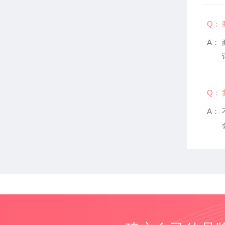
Q：
A：
Q：
A：