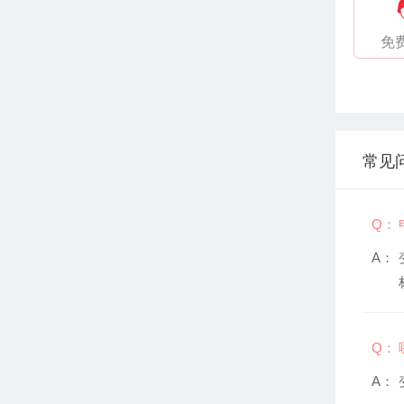
免
常见
Q：
A：
Q：
A：