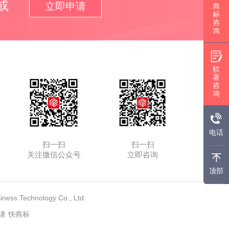
或
立即申请
商
标
咨
询
软
著
咨
询
电话
扫一扫
扫一扫
关注微信公众号
立即咨询
顶部
s Technology Co., Ltd.
请
快商标