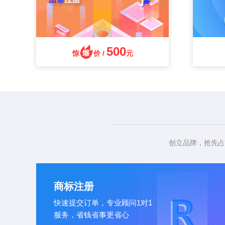
500
惊
价 /
元
创立品牌，抢先占
商标注册
快速提交订单，专业顾问1对1
服务，省钱省事更省心