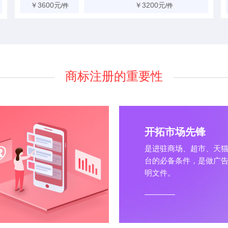
￥3600元
￥3200元
/件
/件
商标注册的重要性
开拓市场先锋
是进驻商场、超市、天
台的必备条件，是做广
明文件。