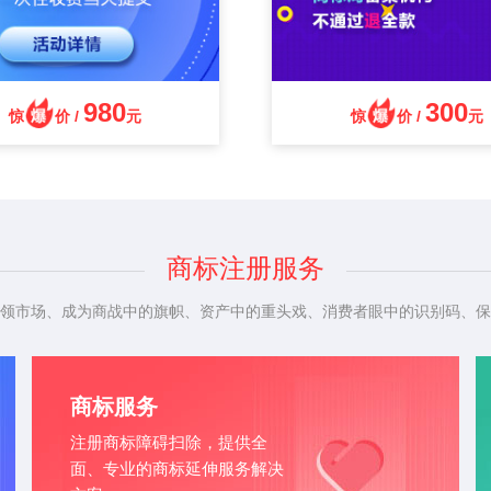
980
300
惊
价 /
元
惊
价 /
元
商标注册服务
领市场、成为商战中的旗帜、资产中的重头戏、消费者眼中的识别码、保
商标服务
注册商标障碍扫除，提供全
面、专业的商标延伸服务解决