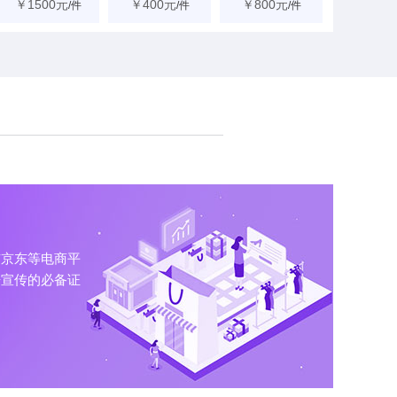
￥1500元
￥400元
￥800元
/件
/件
/件
猫京东等电商平
告宣传的必备证