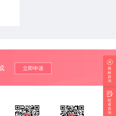
或
立即申请
商
标
咨
询
软
著
咨
询