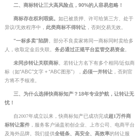
二、商标转让三大高风险点，90%的人容易忽略！
商标存在权利瑕疵。
如已被质押、许可给第三方、处于
异议/无效程序中，
此类商标不得转让
，否则交易无效。
“
一标多卖”陷阱
。部分不良卖家将同一商标同时卖给多
人，收取定金后失联。
务必通过正规平台监管交易资金
。
未同步转让关联商标
。若转让方名下有多个相同/近似商
标（如“ABC”文字 + “ABC图形”），
必须一并转让
，否则官
方将不予核准。
三、为什么选择快商标知产？18年专业护航，让转让无
忧！
自2007年成立以来，快商标知产已成功完成
超1万件商
标转让案件
，服务客户涵盖初创企业、上市公司、电商平台
及海外品牌。我们提供
全链条、高安全、高效率
的转让服