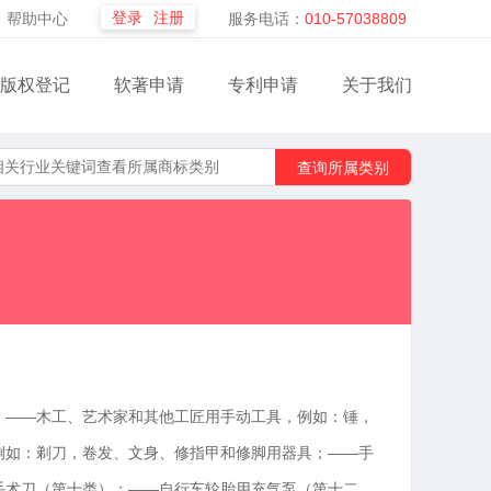
登录
注册
帮助中心
服务电话：
010-57038809
版权登记
软著申请
专利申请
关于我们
查询所属类别
；——木工、艺术家和其他工匠用手动工具，例如：锤，
例如：剃刀，卷发、文身、修指甲和修脚用器具；——手
手术刀（第十类）；——自行车轮胎用充气泵（第十二