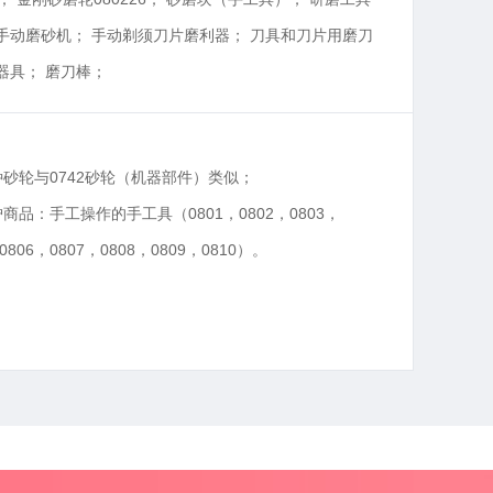
手动磨砂机； 手动剃须刀片磨利器； 刀具和刀片用磨刀
农业器
器具； 磨刀棒；
坑用耙
手动松
植用手
种砂轮与0742砂轮（机器部件）类似；
铲； 
商品：手工操作的手工具（0801，0802，0803，
铲； 
，0806，0807，0808，0809，0810）。
备注：
跨类似
0805