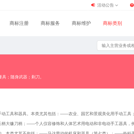
活动公告
商标注册
商标服务
商标维护
商标类别
餐具；随身武器；剃刀。
手动工具和器具。本类尤其包括：——农业、园艺和景观美化用手动工具
长柄大镰刀柄；——个人仪容修饰和人体艺术用电动和非电动手工器具，
的。本类尤其不包括：——马达带动的机床和器具（第七类）；——外科