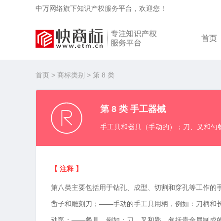
中万网络
旗下知识产权服务平台，欢迎您！
首页
首页
>
商标类别
> 第 8 类
第 8 类 手工器械
手工具和器具（手动的）；刀、叉和勺
【 注释 】
第八类主要包括用于钻孔、成型、切割和穿孔等工作的
凿子和雕刻刀；——手动的手工具用柄，例如：刀柄和
动泵；——餐具，例如：刀、叉和匙，包括贵金属制成