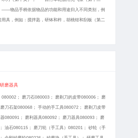
；——物品手柄依据物品的功能和用途归入不同类别，例
房用具，例如：搅拌匙，研钵和杵，胡桃钳和刮板（第二
动研磨器具
【08
80002； 磨刀石080003； 磨剃刀的皮带080006； 磨
锤镐08
； 磨刀石架080068； 手动的手工具080072； 磨剃刀皮带
0801
刀器080091； 磨利器具080092； 磨刀器具080093； 磨
0801
5； 油石080115； 磨刀轮（手工具）080201； 砂轮（手
长柄镰
1； 金刚砂磨轮080226； 砂磨块（手工具）； 研磨工具
0801