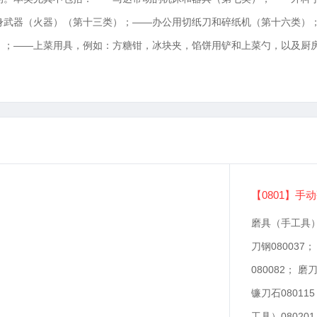
身武器（火器）（第十三类）；——办公用切纸刀和碎纸机（第十六类）
）；——上菜用具，例如：方糖钳，冰块夹，馅饼用铲和上菜勺，以及厨
【0801】手
磨具（手工具）0
刀钢080037
080082； 磨
镰刀石08011
工具）08020